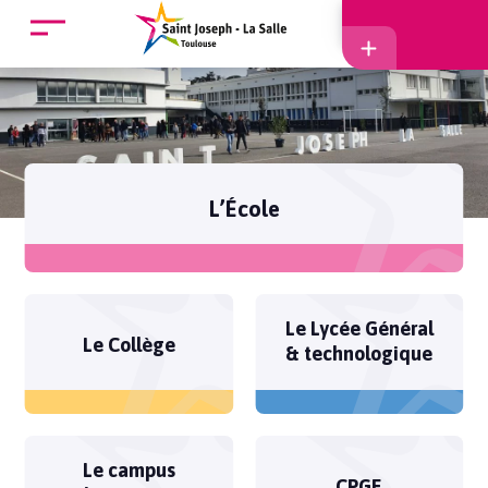
Accueil
Accès
L’École
EcoleDirecte
Le Lycée Général
APEL
Le Collège
& technologique
Le campus
CPGE