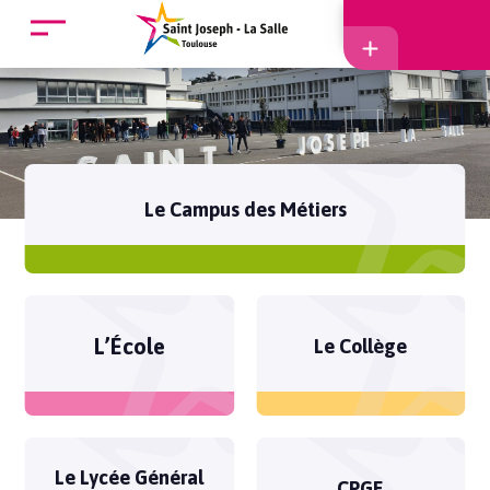
Accueil
Accès
Le Campus des Métiers
EcoleDirecte
APEL
L’École
Le Collège
Le Lycée Général
CPGE