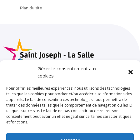
Plan du site
Gérer le consentement aux
cookies
Pour offrir les meilleures expériences, nous utilisons des technologies
SAINT JOSEPH – LA
SALLE TOULOUSE
telles que les cookies pour stocker et/ou accéder aux informations des
appareils. Le fait de consentir à ces technologies nous permettra de
85 rue de Limayrac. BP
traiter des données telles que le comportement de navigation ou les ID
25202
uniques sur ce site. Le fait de ne pas consentir ou de retirer son
consentement peut avoir un effet négatif sur certaines caractéristiques
31079 TOULOUSE CEDEX 5
et fonctions.
Standard
Accepter