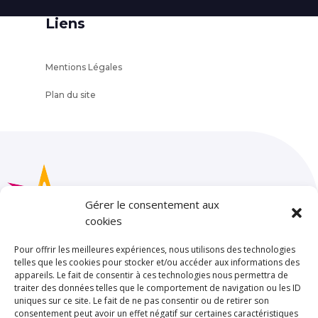
Liens
Mentions Légales
Plan du site
Gérer le consentement aux
cookies
Pour offrir les meilleures expériences, nous utilisons des technologies
telles que les cookies pour stocker et/ou accéder aux informations des
appareils. Le fait de consentir à ces technologies nous permettra de
SAINT JOSEPH – LA SALLE TOULOUSE
traiter des données telles que le comportement de navigation ou les ID
85 rue de Limayrac. BP 25202
uniques sur ce site. Le fait de ne pas consentir ou de retirer son
consentement peut avoir un effet négatif sur certaines caractéristiques
31079 TOULOUSE CEDEX 5