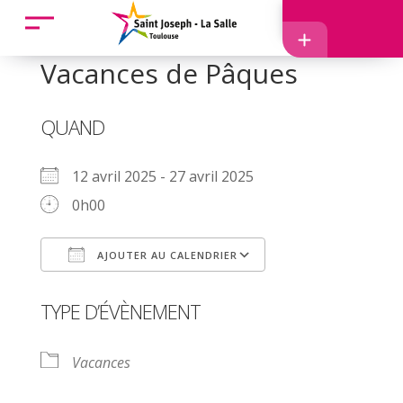
Accueil
Vacances de Pâques
Accès
QUAND
12 avril 2025 - 27 avril 2025
0h00
EcoleDirecte
AJOUTER AU CALENDRIER
APEL
Télécharger ICS
Calendrier Goog
TYPE D’ÉVÈNEMENT
Vacances