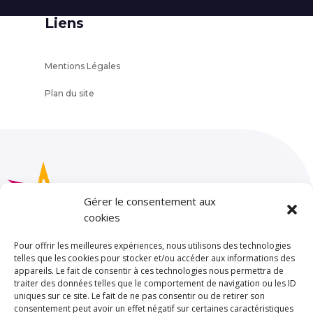
Liens
Mentions Légales
Plan du site
Gérer le consentement aux
cookies
Pour offrir les meilleures expériences, nous utilisons des technologies
telles que les cookies pour stocker et/ou accéder aux informations des
appareils. Le fait de consentir à ces technologies nous permettra de
SAINT JOSEPH – LA SALLE TOULOUSE
traiter des données telles que le comportement de navigation ou les ID
85 rue de Limayrac. BP 25202
uniques sur ce site. Le fait de ne pas consentir ou de retirer son
consentement peut avoir un effet négatif sur certaines caractéristiques
31079 TOULOUSE CEDEX 5