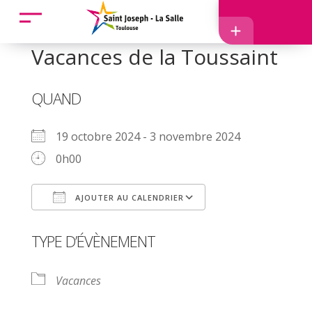
Accueil
Vacances de la Toussaint
Accès
QUAND
19 octobre 2024 - 3 novembre 2024
0h00
EcoleDirecte
AJOUTER AU CALENDRIER
APEL
Télécharger ICS
Calendrier Goog
TYPE D’ÉVÈNEMENT
Vacances