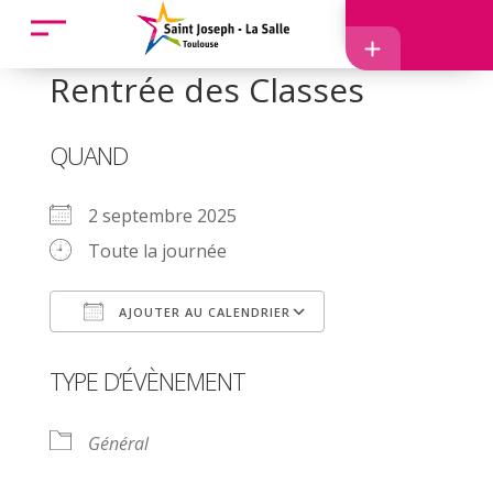
Accueil
Rentrée des Classes
Accès
QUAND
2 septembre 2025
Toute la journée
EcoleDirecte
AJOUTER AU CALENDRIER
APEL
Télécharger ICS
Calendrier Goog
TYPE D’ÉVÈNEMENT
Général