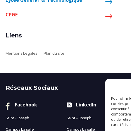
Lycée Général & Technologique
CPGE
Liens
Mentions Légales
Plan du site
Réseaux Sociaux
Pour offrir 
cookies pou
Facebook
LinkedIn
consentir à
comportement
Saint -Joseph
Saint – Joseph
Sai
ou de retire
caractéristi
Campus La salle
Campus La salle
Pe