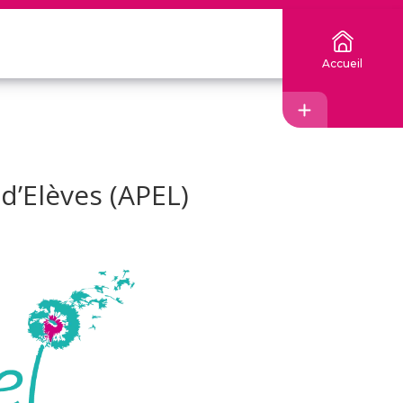
Accueil
Accès
d’Elèves (APEL)
EcoleDirecte
APEL