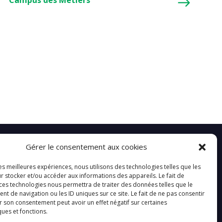
Campus des Métiers
Gérer le consentement aux cookies
les meilleures expériences, nous utilisons des technologies telles que les
r stocker et/ou accéder aux informations des appareils. Le fait de
@Saintjo_Toulouse
Youtube
 ces technologies nous permettra de traiter des données telles que le
 de navigation ou les ID uniques sur ce site. Le fait de ne pas consentir
nt – Joseph
Saint – Joseph
r son consentement peut avoir un effet négatif sur certaines
ques et fonctions.
tits chanteurs