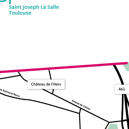
ice 365
Outlook Live