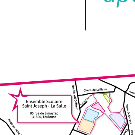
drier Google
iCalendar
Off