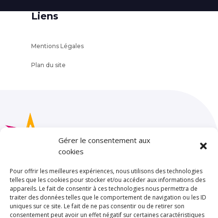
Liens
Mentions Légales
Plan du site
Gérer le consentement aux
cookies
Pour offrir les meilleures expériences, nous utilisons des technologies
telles que les cookies pour stocker et/ou accéder aux informations des
appareils. Le fait de consentir à ces technologies nous permettra de
SAINT JOSEPH – LA SALLE TOULOUSE
traiter des données telles que le comportement de navigation ou les ID
85 rue de Limayrac. BP 25202
uniques sur ce site. Le fait de ne pas consentir ou de retirer son
consentement peut avoir un effet négatif sur certaines caractéristiques
31079 TOULOUSE CEDEX 5