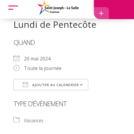
Accueil
Lundi de Pentecôte
Accès
QUAND
20 mai 2024
Toute la journée
EcoleDirecte
AJOUTER AU CALENDRIER
APEL
Télécharger ICS
Calendrier Googl
TYPE D’ÉVÈNEMENT
Vacances