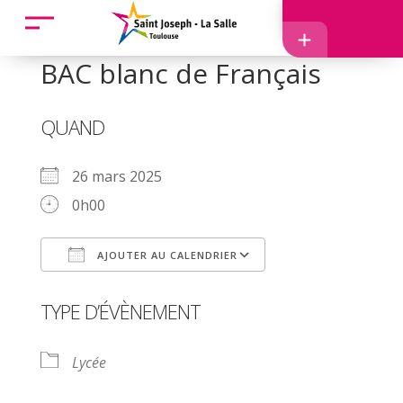
Accueil
BAC blanc de Français
Accès
QUAND
26 mars 2025
0h00
EcoleDirecte
AJOUTER AU CALENDRIER
APEL
Télécharger ICS
Calendrier Googl
TYPE D’ÉVÈNEMENT
Lycée