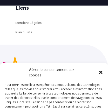
Liens
Mentions Légales
Plan du site
Gérer le consentement aux
cookies
Pour offrir les meilleures expériences, nous utilisons des technologies
telles que les cookies pour stocker et/ou accéder aux informations des
appareils. Le fait de consentir à ces technologies nous permettra de
SAINT JOSEPH – LA SALLE TOULOUSE
traiter des données telles que le comportement de navigation ou les ID
85 rue de Limayrac. BP 25202
uniques sur ce site. Le fait de ne pas consentir ou de retirer son
consentement peut avoir un effet négatif sur certaines caractéristiques
31079 TOULOUSE CEDEX 5