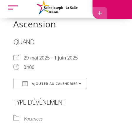
Accueil
Ascension
Accès
QUAND
29 mai 2025 - 1 juin 2025
0h00
EcoleDirecte
AJOUTER AU CALENDRIER
APEL
Télécharger ICS
Calendrier Googl
TYPE D’ÉVÈNEMENT
Vacances