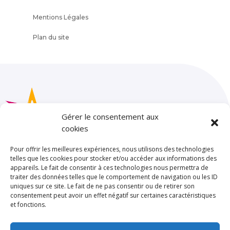
Mentions Légales
Plan du site
Gérer le consentement aux
cookies
Pour offrir les meilleures expériences, nous utilisons des technologies
telles que les cookies pour stocker et/ou accéder aux informations des
appareils. Le fait de consentir à ces technologies nous permettra de
SAINT JOSEPH – LA SALLE TOULOUSE
traiter des données telles que le comportement de navigation ou les ID
uniques sur ce site. Le fait de ne pas consentir ou de retirer son
85 rue de Limayrac. BP 25202
consentement peut avoir un effet négatif sur certaines caractéristiques
31079 TOULOUSE CEDEX 5
et fonctions.
Standard