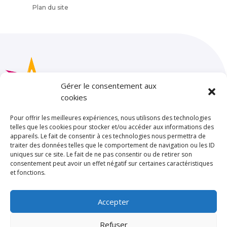
Plan du site
Gérer le consentement aux
cookies
Pour offrir les meilleures expériences, nous utilisons des technologies
telles que les cookies pour stocker et/ou accéder aux informations des
appareils. Le fait de consentir à ces technologies nous permettra de
SAINT JOSEPH – LA SALLE TOULOUSE
traiter des données telles que le comportement de navigation ou les ID
uniques sur ce site. Le fait de ne pas consentir ou de retirer son
85 rue de Limayrac. BP 25202
consentement peut avoir un effet négatif sur certaines caractéristiques
31079 TOULOUSE CEDEX 5
et fonctions.
Standard
Accepter
Tél : 05 62 47 71 00
Refuser